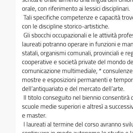
orale, con riferimento ai lessici disciplinari.
Tali specifiche competenze e capacità trove
con le discipline storico-artistiche.
Gli sbocchi occupazionali e le attività profes
laureati potranno operare in funzioni e ma
statali, organismi comunali, provinciali e regi
cooperative e società private del mondo dell’
comunicazione multimediale, * consulenze e 
mostre e esposizioni permanenti e temporan
dell’antiquariato e del mercato dell’arte.
Il titolo conseguito nel biennio consentirà d
scuole medie superiori e altresì a successivi
e master.
I laureati al termine del corso avranno sv
continuare in modo autonomo lo studio e la