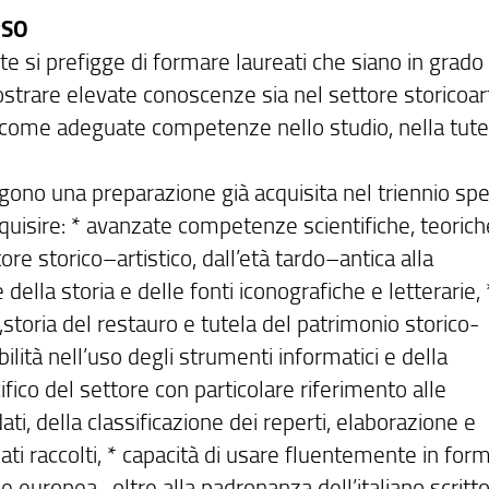
RSO
rte si prefigge di formare laureati che siano in grado 
ostrare elevate conoscenze sia nel settore storicoart
he come adeguate competenze nello studio, nella tute
o una preparazione già acquisita nel triennio spec
quisire: * avanzate competenze scientifiche, teorich
re storico–artistico, dall’età tardo–antica alla
la storia e delle fonti iconografiche e letterarie, 
toria del restauro e tutela del patrimonio storico-
lità nell’uso degli strumenti informatici e della
ico del settore con particolare riferimento alle
ti, della classificazione dei reperti, elaborazione e
ati raccolti, * capacità di usare fluentemente in for
 europea , oltre alla padronanza dell’italiano scritto