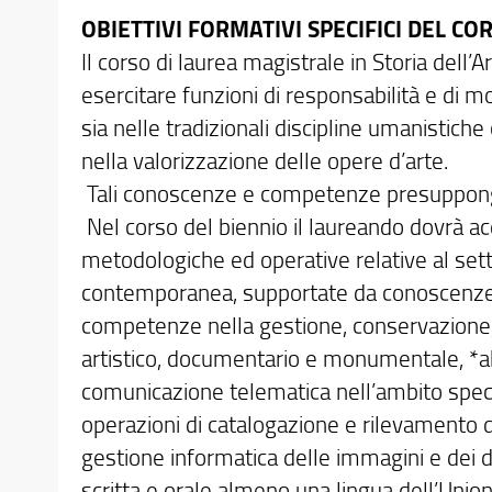
OBIETTIVI FORMATIVI SPECIFICI DEL CO
Il corso di laurea magistrale in Storia dell’A
esercitare funzioni di responsabilità e di m
sia nelle tradizionali discipline umanistic
nella valorizzazione delle opere d’arte.
Tali conoscenze e competenze presuppongon
Nel corso del biennio il laureando dovrà ac
metodologiche ed operative relative al setto
contemporanea, supportate da conoscenze del
competenze nella gestione, conservazione,s
artistico, documentario e monumentale, *abi
comunicazione telematica nell’ambito specif
operazioni di catalogazione e rilevamento da
gestione informatica delle immagini e dei d
scritta e orale almeno una lingua dell’Unione