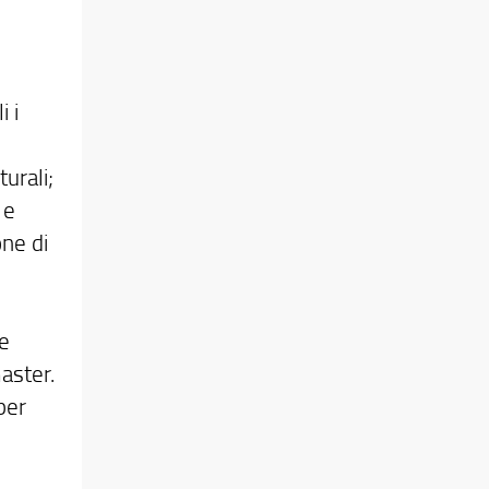
i i
turali;
 e
one di
le
aster.
per