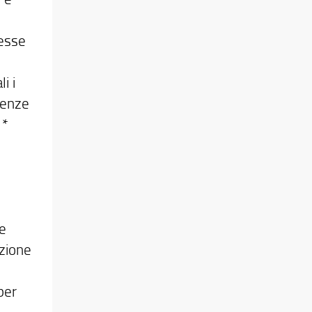
nesse
i i
denze
 *
le
azione
per