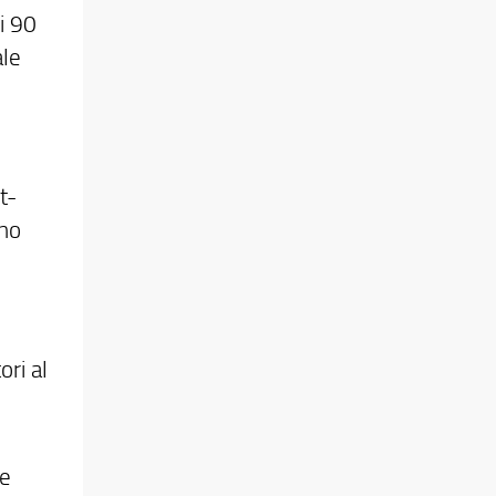
i 90
ale
t-
eno
ori al
te