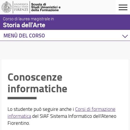
Corso di laurea magistrale in
Storia dell'Arte
MENÙ DEL CORSO
Home
Corso di studio
Didattica
Conoscenze
Piani di studio
Insegnamenti, conoscenze, orientamento, mobilità
informatiche
Insegnamenti
Ricerca insegnamenti
Conoscenza di altre lingue
Conoscenze informatiche
Lo studente può seguire anche i
Corsi di formazione
informatica
del SIAF Sistema Informatico dell'Ateneo
Orientamento
Fiorentino.
Stage e tirocini