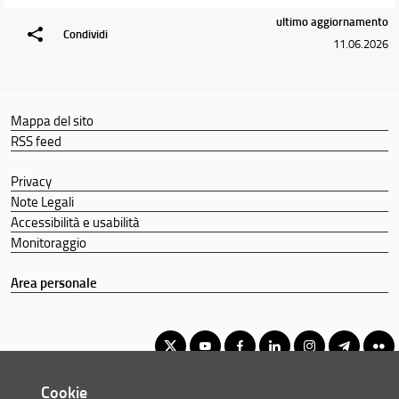
Mobilità internazionale
ultimo aggiornamento
Collezioni fotografiche di storia dell'arte
Condividi
11.06.2026
Docenti
Orario e calendari
Mappa del sito
RSS feed
Privacy
Note Legali
Accessibilità e usabilità
Monitoraggio
Area personale
Cookie
Corso di Laurea Magistrale in Storia dell'Arte