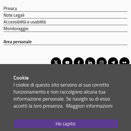
Privacy
Note Legali
Accessibilità e usabilità
Monitoraggio
Area personale
Cookie
Corso di Laurea Magistrale in Storia dell'Arte
I cookie di questo sito servono al suo corretto
© Copyright 2012-2026 Università degli Studi di Firenze UNIFI
funzionamento e non raccolgono alcuna tua
P.IVA/Cod.Fis 01279680480
informazione personale. Se navighi su di esso
accetti la loro presenza.
Maggiori informazioni
Via Laura, 48 - 50121 Firenze (FI)
Tel: +39 055 2756101
Email:
scuola(AT)st-umaform.unifi.it
Ho capito