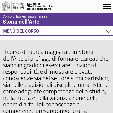
Corso di laurea magistrale in
Storia dell'Arte
MENÙ DEL CORSO
Home
Corso di studio
Il corso di laurea magistrale in Storia
Didattica
dell’Arte si prefigge di formare laureati che
Docenti
siano in grado di esercitare funzioni di
Orario e calendari
responsabilità e di mostrare elevate
conoscenze sia nel settore storicoartistico,
sia nelle tradizionali discipline umanistiche
come adeguate competenze nello studio,
nella tutela e nella valorizzazione delle
opere d’arte. Tali conoscenze e
competenze presuppongono una